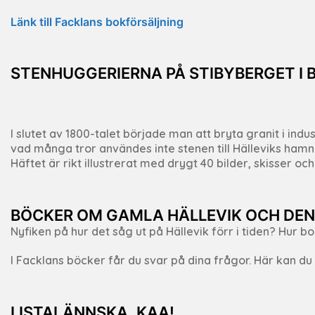
Länk till Facklans bokförsäljning
STENHUGGERIERNA PÅ STIBYBERGET I 
I slutet av 1800-talet började man att bryta granit i i
vad många tror användes inte stenen till Hälleviks hamn 
Häftet är rikt illustrerat med drygt 40 bilder, skisser oc
BÖCKER OM GAMLA HÄLLEVIK OCH DEN
Nyfiken på hur det såg ut på Hällevik förr i tiden? Hur b
I Facklans böcker får du svar på dina frågor. Här kan d
LISTALÄNNSKA, KAA!