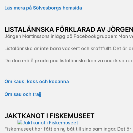
Läs mera på Sölvesborgs hemsida
LISTALÄNNSKA FÖRKLARAD AV JÖRGE
Jörgen Martinssons inlägg på Facebookgruppen:
Man ve
Listalännska är inte bara vackert och kraftfullt. Det är d
Da däa mä å prada pau listalännska kan va nauck sau sch
Om kaus, koss och kooanna
Om sau och trajj
JAKTKANOT I FISKEMUSEET
Fiskemuseet har fått en ny båt till sina samlingar. Det