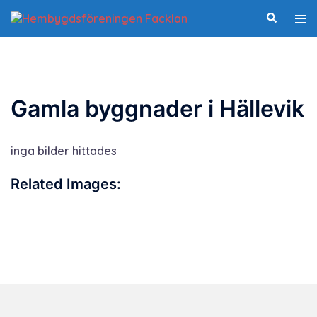
Hoppa
Slå
Sök
till
på/
innehåll
me
Gamla byggnader i Hällevik
inga bilder hittades
Related Images: