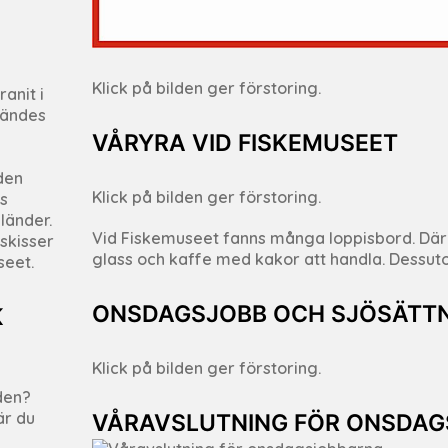
Klick på bilden ger förstoring.
anit i
vändes
VÅRYRA VID FISKEMUSEET
den
Klick på bilden ger förstoring.
ks
länder.
Vid Fiskemuseet fanns många loppisbord. Där st
 skisser
glass och kaffe med kakor att handla. Dessut
seet.
ONSDAGSJOBB OCH SJÖSÄTT
K
Klick på bilden ger förstoring.
iden?
är du
VÅRAVSLUTNING FÖR ONSDA