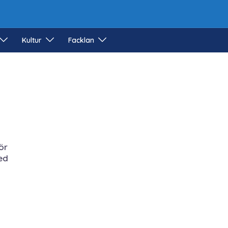
Kultur
Facklan
ör
ed