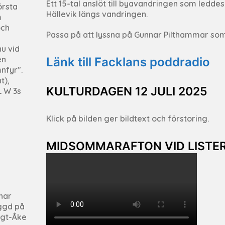
Ett 15-tal anslöt till byavandringen som ledde
örsta
Hällevik längs vandringen.
m
och
Passa på att lyssna på Gunnar Pilthammar som b
nu vid
en
Länk till Facklans poddradio
nfyr".
t),
KULTURDAGEN 12 JULI 2025
L W 3s
Klick på bilden ger bildtext och förstoring.
MIDSOMMARAFTON VID LISTE
har
yggd på
ngt-Åke