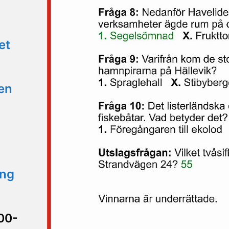
et
en
ing
00-