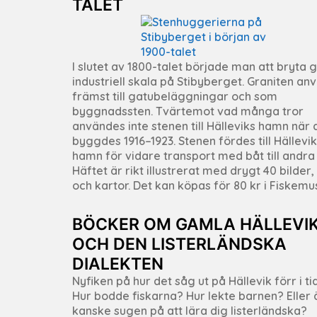
TALET
I slutet av 1800-talet började man att bryta gr
industriell skala på Stibyberget. Graniten an
främst till gatubeläggningar och som
byggnadssten. Tvärtemot vad många tror
användes inte stenen till Hälleviks hamn när 
byggdes 1916–1923. Stenen fördes till Hällevi
hamn för vidare transport med båt till andra 
Häftet är rikt illustrerat med drygt 40 bilder,
och kartor. Det kan köpas för 80 kr i Fiskemu
BÖCKER OM GAMLA HÄLLEVI
OCH DEN LISTERLÄNDSKA
DIALEKTEN
Nyfiken på hur det såg ut på Hällevik förr i t
Hur bodde fiskarna? Hur lekte barnen? Eller 
kanske sugen på att lära dig listerländska?