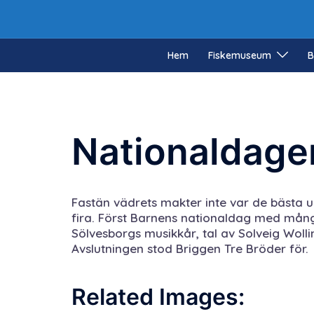
Hoppa
till
innehåll
Hem
Fiskemuseum
B
Nationaldage
Fastän vädrets makter inte var de bästa
fira. Först Barnens nationaldag med mång
Sölvesborgs musikkår, tal av Solveig Wol
Avslutningen stod Briggen Tre Bröder för.
Related Images: