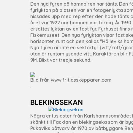
Den nya fyren på hamnpiren har tänts. Den f
fyrlyktan på platsen var en fotogenlykta so
hissades upp med rep efter den hade tänts 
året var 1922 när hamnen var färdig. År 1930
ersattes lyktan av en fast fyr. Fyrhuset finns 
Fiskemuseet. Den nya fyrlyktan visar fast sk
horisonten runt och den kallas ”Hälleviks ham
Nya fyren är inte en sektorfyr (vitt/rött/grön
utan är runtomlysande vitt. Karaktären blir F
9M. Blixt var tredje sekund.
Bild från www.fritidsskepparen.com
.
BLEKINGSEKAN
Några entusiaster från Karlshamnsområdet 
skänkt till Facklan en blekingseka som är b
Pukaviks båtvarv år 1970 av båtbyggare Be