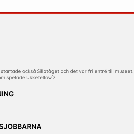
artade också Sillatåget och det var fri entré till museet.
om spelade Ukkefellow´z.
NING
GSJOBBARNA