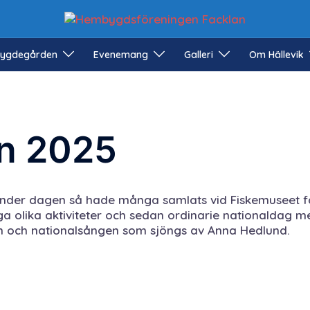
ygdegården
Evenemang
Galleri
Om Hällevik
n 2025
 under dagen så hade många samlats vid Fiskemuseet f
a olika aktiviteter och sedan ordinarie nationaldag m
lin och nationalsången som sjöngs av Anna Hedlund.