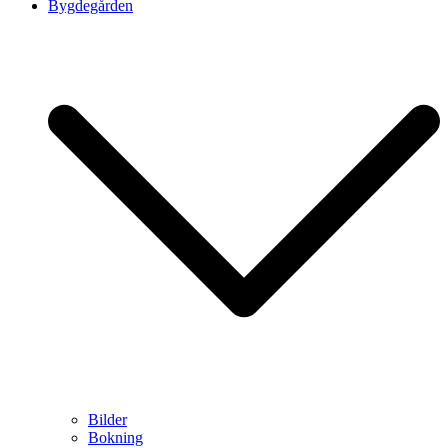
Bygdegården
Bilder
Bokning