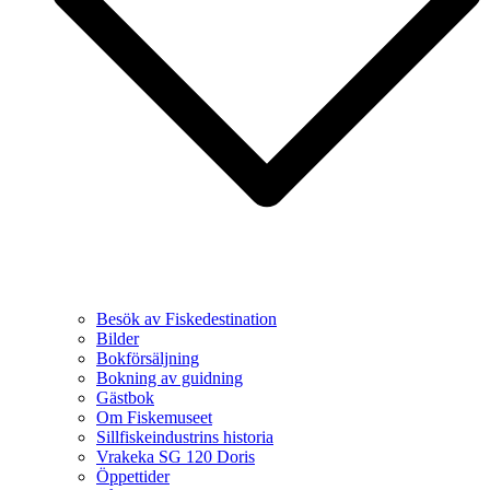
Besök av Fiskedestination
Bilder
Bokförsäljning
Bokning av guidning
Gästbok
Om Fiskemuseet
Sillfiskeindustrins historia
Vrakeka SG 120 Doris
Öppettider