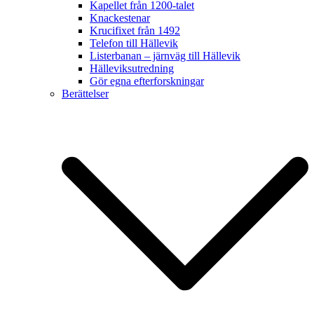
Kapellet från 1200-talet
Knackestenar
Krucifixet från 1492
Telefon till Hällevik
Listerbanan – järnväg till Hällevik
Hälleviksutredning
Gör egna efterforskningar
Berättelser