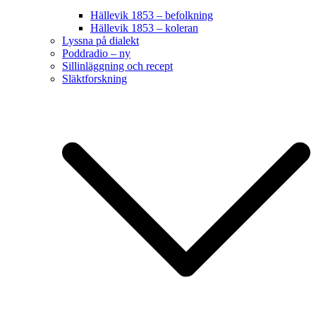
Hällevik 1853 – befolkning
Hällevik 1853 – koleran
Lyssna på dialekt
Poddradio – ny
Sillinläggning och recept
Släktforskning