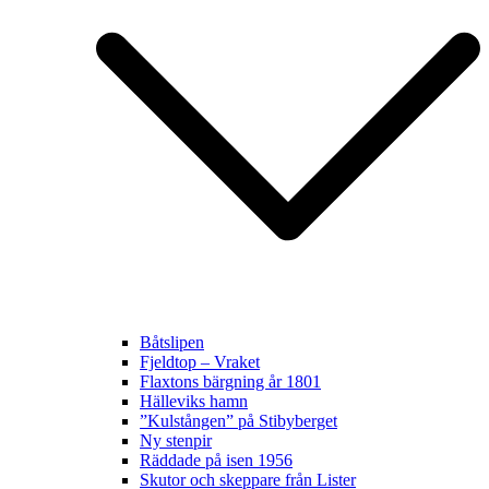
Båtslipen
Fjeldtop – Vraket
Flaxtons bärgning år 1801
Hälleviks hamn
”Kulstången” på Stibyberget
Ny stenpir
Räddade på isen 1956
Skutor och skeppare från Lister