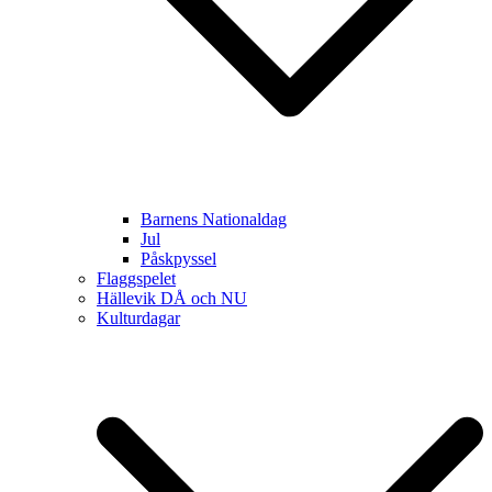
Barnens Nationaldag
Jul
Påskpyssel
Flaggspelet
Hällevik DÅ och NU
Kulturdagar