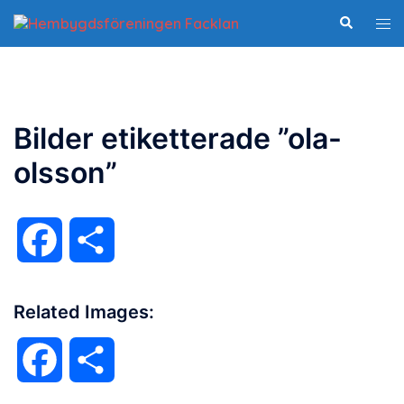
Hoppa
Slå
Sök
till
på/
innehåll
me
Bilder etiketterade ”ola-
olsson”
Facebook
Dela
Related Images:
Facebook
Dela