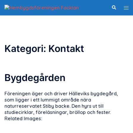
Hoppa
Slå
Sök
till
på/
innehåll
me
Kategori:
Kontakt
Bygdegården
Föreningen äger och driver Hälleviks bygdegård,
som ligger i ett lummigt område nära
naturreservatet Stiby backe. Den hyrs ut till
studiecirklar, föreläsningar, bröllop och fester.
Related Images: