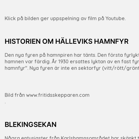
Klick på bilden ger uppspelning av film på Youtube.
HISTORIEN OM HÄLLEVIKS HAMNFYR
Den nya fyren på hamnpiren har tänts. Den första fyrly
hamnen var färdig. År 1930 ersattes lyktan av en fast fyr
hamnfyr". Nya fyren är inte en sektorfyr (vitt/rött/grönt
Bild från www.fritidsskepparen.com
.
BLEKINGSEKAN
Några entusiaster från Karlshamnsområdet har skänkt t